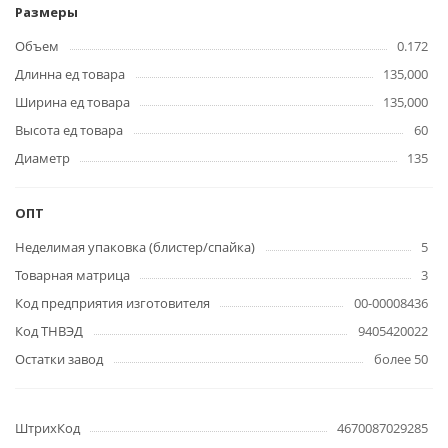
Размеры
Объем
0.172
Длинна ед товара
135,000
Ширина ед товара
135,000
Высота ед товара
60
Диаметр
135
ОПТ
Неделимая упаковка (блистер/спайка)
5
Товарная матрица
3
Код предприятия изготовителя
00-00008436
Код ТНВЭД
9405420022
Остатки завод
более 50
ШтрихКод
4670087029285