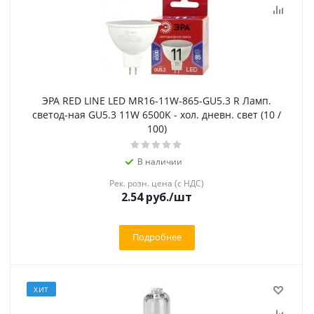
ЭРА RED LINE LED MR16-11W-865-GU5.3 R Ламп.
светод-ная GU5.3 11W 6500K - хол. дневн. свет (10 /
100)
В наличии
Рек. розн. цена (с НДС)
2.54 руб.
/шт
Подробнее
ХИТ