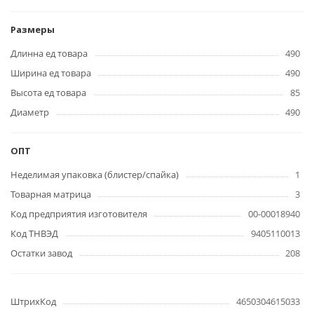
Размеры
Длинна ед товара
490
Ширина ед товара
490
Высота ед товара
85
Диаметр
490
ОПТ
Неделимая упаковка (блистер/спайка)
1
Товарная матрица
3
Код предприятия изготовителя
00-00018940
Код ТНВЭД
9405110013
Остатки завод
208
ШтрихКод
4650304615033