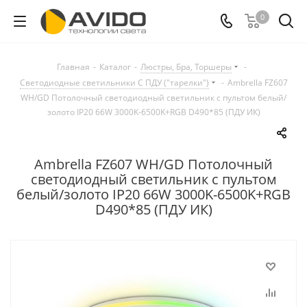
0
Главная
-
Каталог
-
Люстры, Бра, Торшеры
-
Светодиодные светильники С ПДУ ("тарелки")
-
Ambrella FZ607
WH/GD Потолочный светодиодный светильник с пультом белый/
золото IP20 66W 3000K-6500K+RGB D490*85 (ПДУ ИК)
Ambrella FZ607 WH/GD Потолочный
светодиодный светильник с пультом
белый/золото IP20 66W 3000K-6500K+RGB
D490*85 (ПДУ ИК)