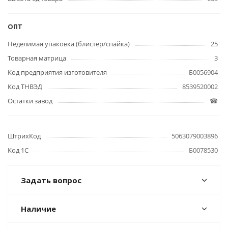
ОПТ
Неделимая упаковка (блистер/спайка)
25
Товарная матрица
3
Код предприятия изготовителя
Б0056904
Код ТНВЭД
8539520002
Остатки завод
☎
ШтрихКод
5063079003896
Код 1С
Б0078530
Задать вопрос
Наличие