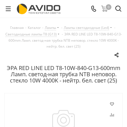
0
Главная
-
Каталог
-
Лампы
-
Лампы светодиодные (Led)
-
Светодиодные лампы T8 (G13)
-
ЭРА RED LINE LED T8-10W-840-G13-
600mm Ламп. светод-ная трубка NTB неповор. стекло 10W 4000K -
нейтр. бел. свет (25)
ЭРА RED LINE LED T8-10W-840-G13-600mm
Ламп. светод-ная трубка NTB неповор.
стекло 10W 4000K - нейтр. бел. свет (25)