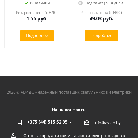
В наличии
Под заказ (5-10 дней)
Рек. розн. цена (с НДС)
Рек. розн. цена (с НДС)
1.56
руб.
49.03
руб.
Подробнее
Подробнее
2026 © АВИДО - надёжный поставщик светильников и электрики
Наши контакты
+375 (44) 515 52 95
info@avido.
by
Оптовые продажи светильников и электротоваров в