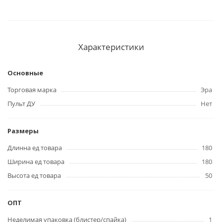
Характеристики
Основные
Торговая марка
Эра
Пульт ДУ
Нет
Размеры
Длинна ед товара
180
Ширина ед товара
180
Высота ед товара
50
ОПТ
Неделимая упаковка (блистер/спайка)
1