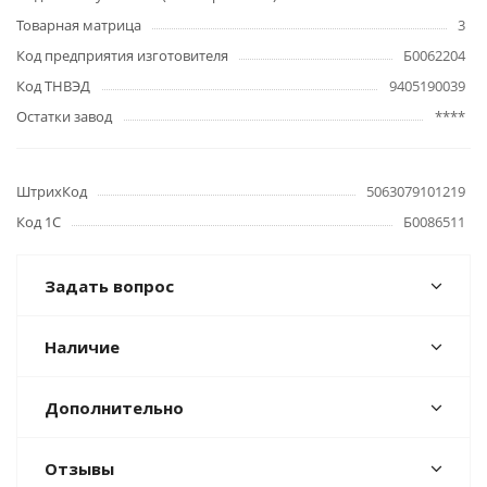
Товарная матрица
3
Код предприятия изготовителя
Б0062204
Код ТНВЭД
9405190039
Остатки завод
****
ШтрихКод
5063079101219
Код 1С
Б0086511
Задать вопрос
Наличие
Дополнительно
Отзывы