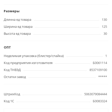
Размеры
Длинна ед товара
130
Ширина ед товара
125
Высота ед товара
30
ОПТ
Неделимая упаковка (блистер/спайка)
1
Код предприятия изготовителя
Б0061114
Код ТНВЭД
8537109100
Остатки завод
*****
ШтрихКод
5063079084444
Код 1С
Б0083324