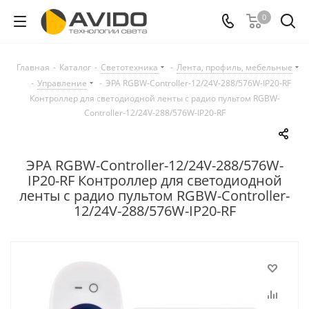
0
Главная
-
Каталог
-
Светотехника
-
Лента, профиль, мебельные
-
Управление
-
ЭРА RGBW-Controller-12/24V-288/576W-IP20-RF
Контроллер для светодиодной ленты с радио пультом RGBW-
Controller-12/24V-288/576W-IP20-RF
ЭРА RGBW-Controller-12/24V-288/576W-
IP20-RF Контроллер для светодиодной
ленты с радио пультом RGBW-Controller-
12/24V-288/576W-IP20-RF