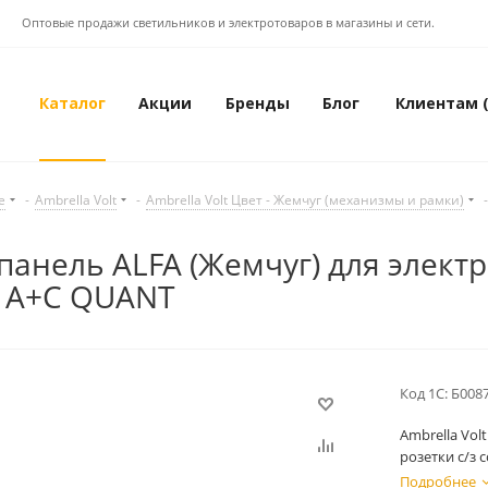
Оптовые продажи светильников и электротоваров в магазины и сети.
Каталог
Акции
Бренды
Блог
Клиентам 
е
-
Ambrella Volt
-
Ambrella Volt Цвет - Жемчуг (механизмы и рамки)
-
 панель ALFA (Жемчуг) для элект
B A+C QUANT
Код 1С:
Б008
Ambrella Vol
розетки с/з
Подробнее