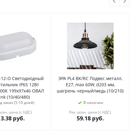
2-12-O Светодиодный
ЭРА PL4 BK/RC Подвес металл,
тильник IP65 12Вт
E27, max 60W, d203 мм,
000К 199x97x46 ОВАЛ
шагрень черный/медь (10/210)
ink (10/40/480)
д заказ (5-10 дней)
В наличии
розн. цена (с НДС)
Рек. розн. цена (с НДС)
13.38
руб.
59.18
руб.