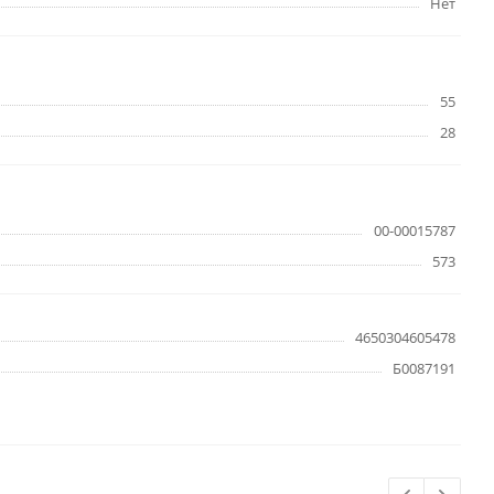
Нет
55
28
00-00015787
573
4650304605478
Б0087191