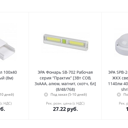
л 100х40
ЭРА Фонарь SB-702 Рабочая
ЭРА SPB-
ый (8м)
серия “Практик” [3Вт COB,
ЖКХ све
3хААА, алюм, магнит, скотч, бл]
1140лм 4
(8/48/768)
shr
-10 дней)
Под заказ (5-10 дней)
По
(с НДС)
Рек. розн. цена (с НДС)
Рек. 
б.
27.22
руб.