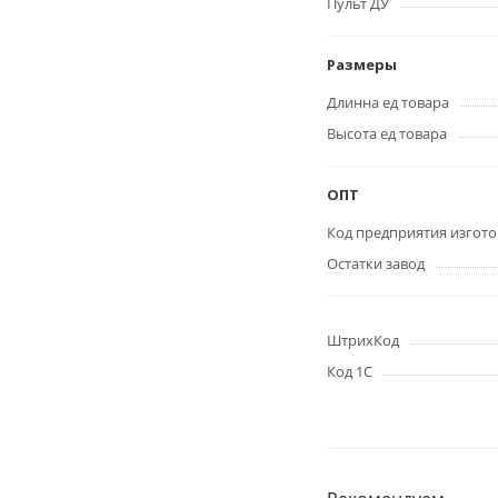
Пульт ДУ
Размеры
Длинна ед товара
Высота ед товара
ОПТ
Код предприятия изгото
Остатки завод
ШтрихКод
Код 1С