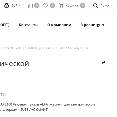
Войти
0
0
Корзина
0
Поиск
(ОПТ)
Контакты
О компании
В розницу ⇒
Ambrella Volt AP2100 Лицевая панель ALFA (Жемчуг) для
рической
7191
t AP2100 Лицевая панель ALFA (Жемчуг) для электрической
 со шторками 2USB A+C QUANT