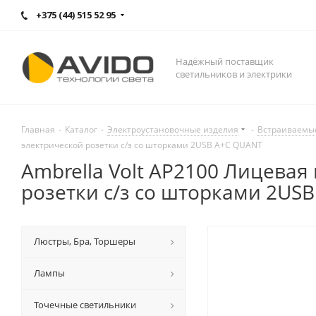
+375 (44) 515 52 95
Надёжный поставщик
светильников и электрики
Главная
-
Каталог
-
Электроустановочные изделия
-
Встраиваемы
электрической розетки с/з со шторками 2USB A+C QUANT
Ambrella Volt AP2100 Лицевая
розетки с/з со шторками 2US
Люстры, Бра, Торшеры
Лампы
Точечные светильники