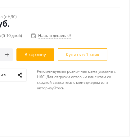
на (с НДС)
б.
 (5-10 дней)
Нашли дешевле?
В корзину
Купить в 1 клик
Рекомендуемая розничная цена указана с
ься
НДС. Для отгрузки оптовым клиентам со
скидкой свяжитесь с менеджером или
авторизуйтесь.