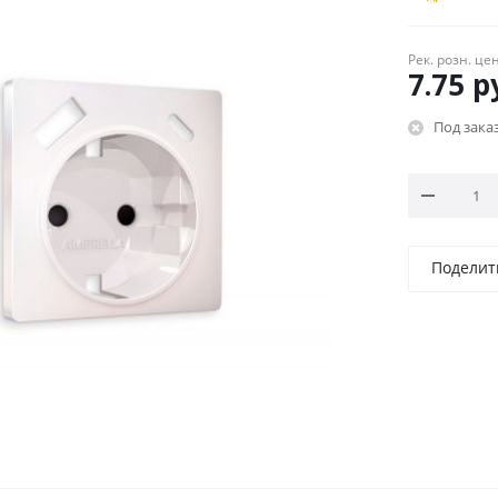
Рек. розн. це
7.75
ру
Под заказ
Поделит