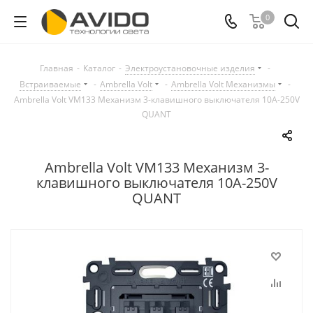
0
Главная
-
Каталог
-
Электроустановочные изделия
-
Встраиваемые
-
Ambrella Volt
-
Ambrella Volt Механизмы
-
Ambrella Volt VM133 Механизм 3-клавишного выключателя 10A-250V
QUANT
Ambrella Volt VM133 Механизм 3-
клавишного выключателя 10A-250V
QUANT