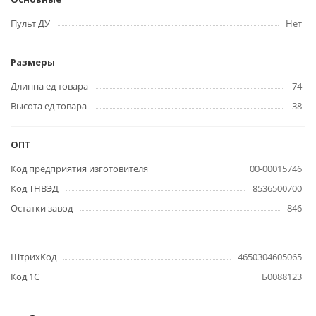
Пульт ДУ
Нет
Размеры
Длинна ед товара
74
Высота ед товара
38
ОПТ
Код предприятия изготовителя
00-00015746
Код ТНВЭД
8536500700
Остатки завод
846
ШтрихКод
4650304605065
Код 1С
Б0088123